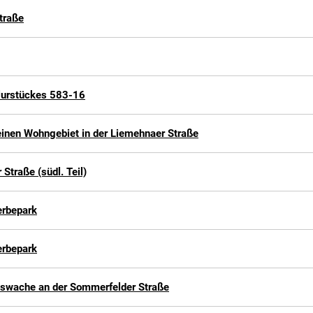
traße
lurstückes 583-16
inen Wohngebiet in der Liemehnaer Straße
Straße (südl. Teil)
erbepark
erbepark
swache an der Sommerfelder Straße