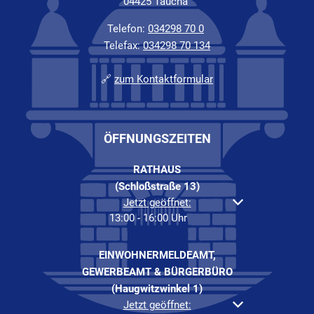
04425 Taucha
Telefon:
034298 70 0
Telefax:
034298 70 134
🔗
zum Kontaktformular
ÖFFNUNGSZEITEN
RATHAUS
(Schloßstraße 13)
Klicken, um weitere Öffnungs- oder Schließzeiten a
Jetzt geöffnet:
13:00
-
16:00
Uhr
Von 13:00 bis 16:00 Uh
EINWOHNERMELDEAMT,
GEWERBEAMT & BÜRGERBÜRO
(Haugwitzwinkel 1)
Klicken, um weitere Öffnungs- oder Schließzeiten a
Jetzt geöffnet: