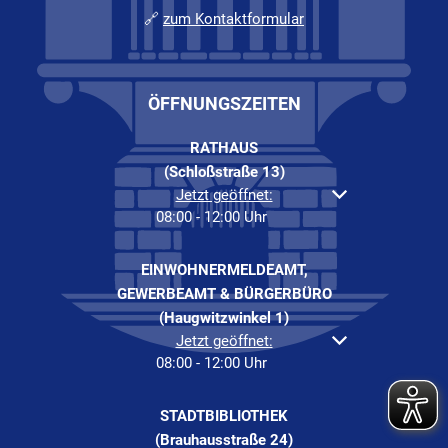
🔗
zum Kontaktformular
ÖFFNUNGSZEITEN
RATHAUS
(Schloßstraße 13)
Klicken, um weitere Öffnungs- oder Schließzeiten a
Jetzt geöffnet:
08:00
-
12:00
Uhr
Von 08:00 bis 12:00 Uh
EINWOHNERMELDEAMT,
GEWERBEAMT & BÜRGERBÜRO
(Haugwitzwinkel 1)
Klicken, um weitere Öffnungs- oder Schließzeiten a
Jetzt geöffnet:
08:00
-
12:00
Uhr
Von 08:00 bis 12:00 Uh
STADTBIBLIOTHEK
(Brauhausstraße 24)