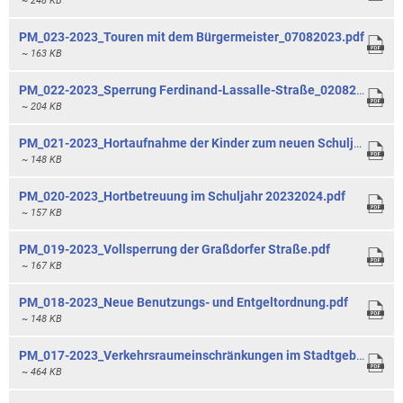
~ 248 KB
PM_023-2023_Touren mit dem Bürgermeister_07082023.pdf
~ 163 KB
PM_022-2023_Sperrung Ferdinand-Lassalle-Straße_02082023.pdf
~ 204 KB
PM_021-2023_Hortaufnahme der Kinder zum neuen Schuljahr_25072023.pdf
~ 148 KB
PM_020-2023_Hortbetreuung im Schuljahr 20232024.pdf
~ 157 KB
PM_019-2023_Vollsperrung der Graßdorfer Straße.pdf
~ 167 KB
PM_018-2023_Neue Benutzungs- und Entgeltordnung.pdf
~ 148 KB
PM_017-2023_Verkehrsraumeinschränkungen im Stadtgebiet.pdf
~ 464 KB