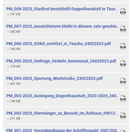
PM_008-2023_Stadtrat beschließt Doppelhaushalt in Taucha_06032023.pdf
~ 197 KB
PM_007-2023_Aussichtsturm bleibt in diesem Jahr geschlossen_02032023.pdf
~ 342 KB
PM_006-2023_SOKO_ermittel_in_Taucha_24022023.pdf
~ 146 KB
PM_005-2023_Umfrage_Verkehr_kommunal_24022023.pdf
~ 118 KB
PM_004-2023_Sperrung_Weststraße_23022023.pdf
~ 401 KB
PM_003-2023_Auslegung_Doppelhaushalt_2023-2024_26012023.pdf
~ 145 KB
PM_002-2023_Sternsinger_zu_Besuch_im_Rathaus_09012023.pdf
~ 271 KB
PM_001-2023_Vorankündigung der Schöffenwahl_05012023.pdf