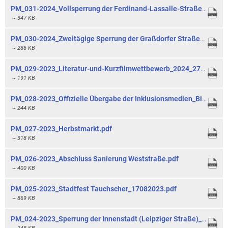
PM_031-2024_Vollsperrung der Ferdinand-Lassalle-Straße.pdf
~ 347 KB
PM_030-2024_Zweitägige Sperrung der Graßdorfer Straße_06092024.pdf
~ 286 KB
PM_029-2023_Literatur-und-Kurzfilmwettbewerb_2024_27092023.pdf
~ 191 KB
PM_028-2023_Offizielle Übergabe der Inklusionsmedien_Bibliothek.pdf
~ 244 KB
PM_027-2023_Herbstmarkt.pdf
~ 318 KB
PM_026-2023_Abschluss Sanierung Weststraße.pdf
~ 400 KB
PM_025-2023_Stadtfest Tauchscher_17082023.pdf
~ 869 KB
PM_024-2023_Sperrung der Innenstadt (Leipziger Straße)_08082023.pdf