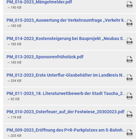
PM_016-2023_Mängelmelder.pdf
~ 190 KB
PM_015-2023_Auswertung der Verkehrsumfrage „Verkehr kommunal“_08062023.pdf
~ 185 KB
PM_014-2023_Kostensteigerung bei Bauprojekt „Neubau Sporthalle Oberschule“_05062023.pdf
~ 185 KB
PM_013-2023_Sponsorenfrühstück.pdf
~ 185 KB
PM_012-2023_Erste Unterflur-Glasbehälter im Landkreis Nordsachsen_30052023.pdf
~ 334 KB
PM_011-2023_18. Literaturwettbewerb der Stadt Taucha_20302023.pdf
~ 92 KB
PM_010-2023_Osterfeuer_auf_der Festwiese_20302023.pdf
~ 174 KB
PM_009-2023_Eröffnung des P+R-Parkplatzes am S-Bahnhof_10032023.pdf
~ 203 KB