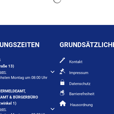
UNGSZEITEN
GRUNDSÄTZLICH
S
Kontakt
raße 13)
um weitere Öffnungs- oder Schließzeiten auszublenden
sen:
Impressum
chsten Montag um 08:00 Uhr
Datenschutz
ERMELDEAMT,
Barrierefreiheit
AMT & BÜRGERBÜRO
winkel 1)
Hausordnung
um weitere Öffnungs- oder Schließzeiten auszublenden
sen: