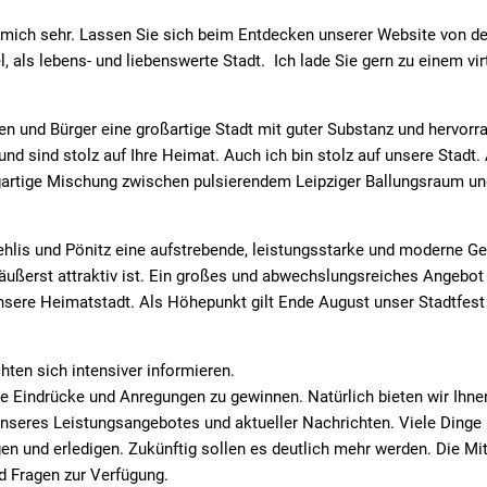
t mich sehr. Lassen Sie sich beim Entdecken unserer Website von de
l, als lebens- und liebenswerte Stadt. Ich lade Sie gern zu einem vir
nen und Bürger eine großartige Stadt mit guter Substanz und hervor
nd sind stolz auf Ihre Heimat. Auch ich bin stolz auf unsere Stadt. 
inzigartige Mischung zwischen pulsierendem Leipziger Ballungsraum u
Sehlis und Pönitz eine aufstrebende, leistungsstarke und moderne G
äußerst attraktiv ist. Ein großes und abwechslungsreiches Angebot
 unsere Heimatstadt. Als Höhepunkt gilt Ende August unser Stadtfest
hten sich intensiver informieren.
e Eindrücke und Anregungen zu gewinnen. Natürlich bieten wir Ihne
ht unseres Leistungsangebotes und aktueller Nachrichten. Viele Din
en und erledigen. Zukünftig sollen es deutlich mehr werden. Die Mi
nd Fragen zur Verfügung.