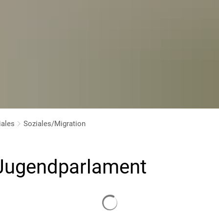
iales
Soziales/Migration
/Jugendparlament
Suchergebnisse werden gelade