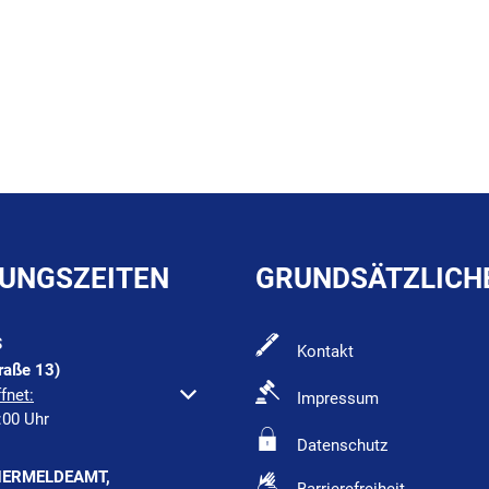
UNGSZEITEN
GRUNDSÄTZLICH
S
Kontakt
raße 13)
um weitere Öffnungs- oder Schließzeiten auszublenden
fnet:
Impressum
:00
Uhr
Von 09:00 bis 12:00 Uhr
Datenschutz
ERMELDEAMT,
Barrierefreiheit