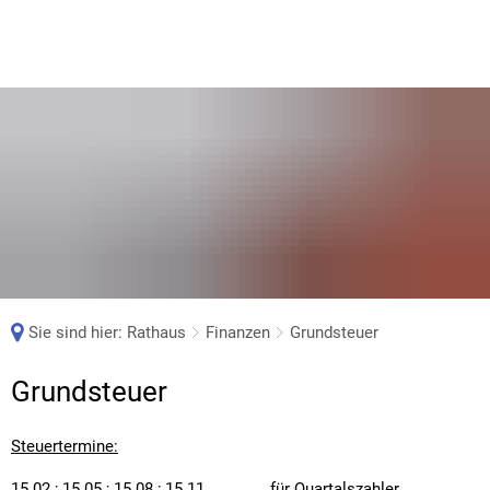
Sie sind hier:
Rathaus
Finanzen
Grundsteuer
Grundsteuer
Grundsteuer
Steuertermine:
15.02.; 15.05.; 15.08.; 15.11. für Quartalszahler