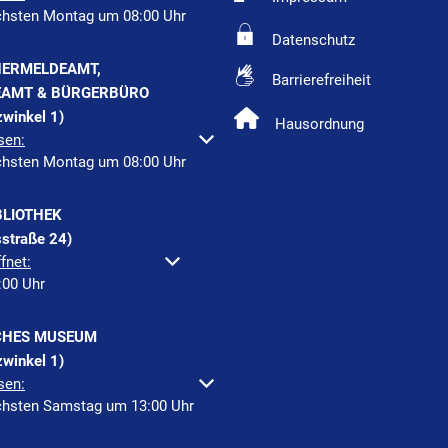
chsten Montag um 08:00 Uhr
Datenschutz
ERMELDEAMT,
Barrierefreiheit
AMT & BÜRGERBÜRO
winkel 1)
Hausordnung
um weitere Öffnungs- oder Schließzeiten auszublenden
sen:
chsten Montag um 08:00 Uhr
BLIOTHEK
straße 24)
um weitere Öffnungs- oder Schließzeiten auszublenden
fnet:
:00
Uhr
Von 13:00 bis 18:00 Uhr
CHES MUSEUM
winkel 1)
um weitere Öffnungs- oder Schließzeiten auszublenden
sen:
chsten Samstag um 13:00 Uhr