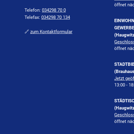
öffnet nä
Telefon:
034298 70 0
Telefax:
034298 70 134
EINWOHN
GEWERBE
🔗
zum Kontaktformular
(Haugwitz
Klicken, 
Geschlos
öffnet nä
STADTBI
(Brauhaus
Klicken, 
Jetzt geöf
13:00
-
18
STÄDTIS
(Haugwitz
Klicken, 
Geschlos
öffnet nä