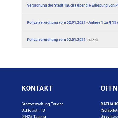
Verordnung der Stadt Taucha über die Erhebung von
Polizeiverordnung vom 02.01.2021 - Anlage 1 zu § 15
Polizeiverordnung vom 02.01.2021
~ 687 KB
KONTAKT
ÖFFN
Stadtverwaltung Taucha
RATHAU
Schloßstr. 13
(Schloßst
Klicken, 
Geschlos
04425 Taucha