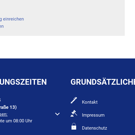
g einreichen
en
UNGSZEITEN
GRUNDSÄTZLICH
S
Kontakt
raße 13)
um weitere Öffnungs- oder Schließzeiten auszublenden
sen:
Impressum
ute um 08:00 Uhr
Datenschutz