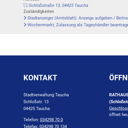
Schloßstraße 13, 04425 Taucha
Zuständigkeiten
Stadtanzeiger (Amtsblatt): Anzeige aufgeben / Beitra
Wochenmarkt, Zulassung als Tageshändler beantrag
KONTAKT
ÖFFN
Stadtverwaltung Taucha
RATHAU
Schloßstr. 13
(Schloßst
Klicken, 
Geschlos
04425 Taucha
öffnet he
Telefon:
034298 70 0
Telefax:
034298 70 134