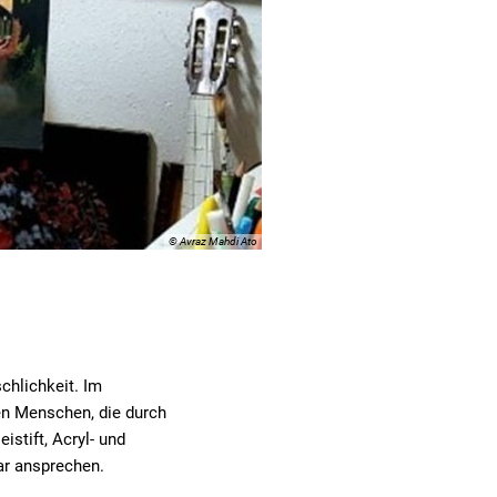
© Avraz Mahdi Ato
chlichkeit. Im
en Menschen, die durch
istift, Acryl- und
bar ansprechen.