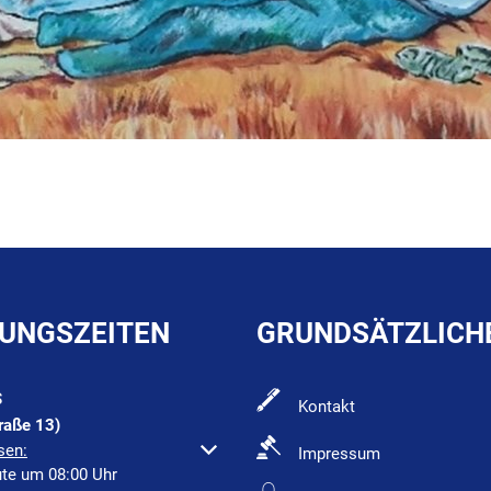
UNGSZEITEN
GRUNDSÄTZLICH
S
Kontakt
raße 13)
um weitere Öffnungs- oder Schließzeiten auszublenden
sen:
Impressum
ute um 08:00 Uhr