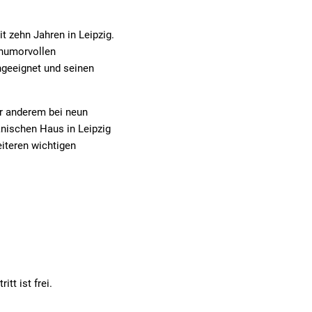
t zehn Jahren in Leipzig.
 humorvollen
ngeeignet und seinen
er anderem bei neun
anischen Haus in Leipzig
eiteren wichtigen
tt ist frei.