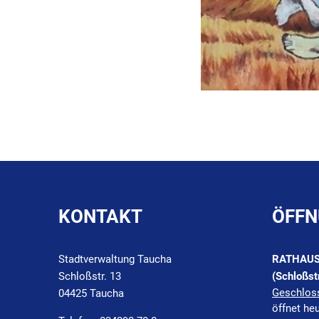
KONTAKT
ÖFFN
Stadtverwaltung Taucha
RATHAU
Schloßstr. 13
(Schloßst
Klicken, 
Geschlos
04425 Taucha
öffnet he