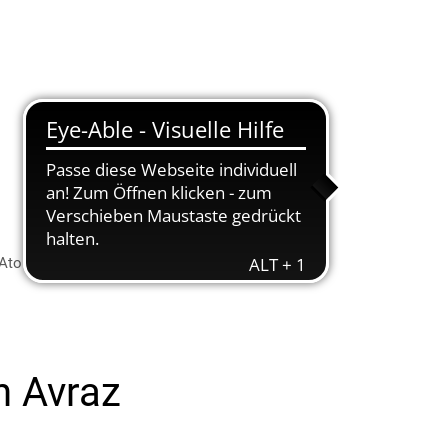
Suche
Menü
 Ato
n Avraz