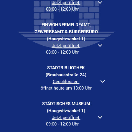
Klicken, um weitere Öffnungs- oder Schließzeiten a
Jetzt geöffnet:
08:00
-
12:00
Uhr
Von 08:00 bis 12:00 Uh
EINWOHNERMELDEAMT,
GEWERBEAMT & BÜRGERBÜRO
(Haugwitzwinkel 1)
Klicken, um weitere Öffnungs- oder Schließzeiten a
Jetzt geöffnet:
08:00
-
12:00
Uhr
Von 08:00 bis 12:00 Uh
STADTBIBLIOTHEK
(Brauhausstraße 24)
Klicken, um weitere Öffnungs- oder Schließzeiten au
Geschlossen:
öffnet heute um 13:00 Uhr
STÄDTISCHES MUSEUM
(Haugwitzwinkel 1)
Klicken, um weitere Öffnungs- oder Schließzeiten a
Jetzt geöffnet:
09:00
-
12:00
Uhr
Von 09:00 bis 12:00 Uh