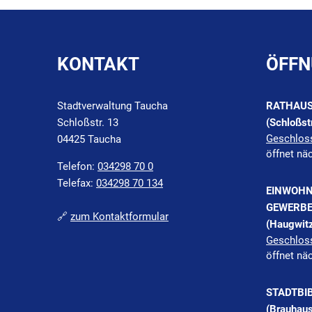
KONTAKT
ÖFFN
Stadtverwaltung Taucha
RATHAU
Schloßstr. 13
(Schloßst
Klicken, 
Geschlos
04425 Taucha
öffnet nä
Telefon:
034298 70 0
Telefax:
034298 70 134
EINWOHN
GEWERBE
🔗
zum Kontaktformular
(Haugwitz
Klicken, 
Geschlos
öffnet nä
STADTBI
(Brauhaus