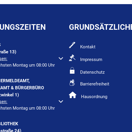
UNGSZEITEN
GRUNDSÄTZLICH
S
Kontakt
raße 13)
um weitere Öffnungs- oder Schließzeiten auszublenden
sen:
Impressum
chsten Montag um 08:00 Uhr
Datenschutz
ERMELDEAMT,
Barrierefreiheit
AMT & BÜRGERBÜRO
winkel 1)
Hausordnung
um weitere Öffnungs- oder Schließzeiten auszublenden
sen:
chsten Montag um 08:00 Uhr
BLIOTHEK
straße 24)