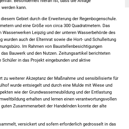
fall. Besonderheit hieran ist, dass die Anlage
zt werden kann.
 diesem Gebiet durch die Erweiterung der Regenbogenschule.
metern und eine Größe von circa 300 Quadratmetern. Das
 Wasserwerken Leipzig und der unteren Wasserbehörde des
wurden auch der Elternrat sowie die Hort- und Schulleitung
 Planungsbüro. Im Rahmen von Baustellenbesichtigungen
r das Bauwerk und den Nutzen. Zeitungsartikel berichteten
e Schüler in das Projekt eingebunden und aktive
rt zu weiterer Akzeptanz der Maßnahme und sensibilisierte für
lhof wurde entsiegelt und durch eine Mulde mit Wiese und
spekten wie der Grundwasserneubildung und der Entlastung
mweltbildung erhalten und lernen einen verantwortungsvollen
 guten Zusammenarbeit der Handelnden konnte der alte
mmelt, versickert und sofern erforderlich gedrosselt in das