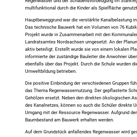
Versickerungsanlage
Regenwasser und der Schadensvorbeugung im Starkregen
multifunktional durch die Kinder als Spielfläche genut
Regenbogenschule
Hauptbeweggrund war die verstärkte Kanalbelastung in
Das technische Bauwerk hat ein Volumen von 76 Kubik
Taucha
Projekt wurde in Zusammenarbeit mit den Kommunalen
Landratsamtes Nordsachsen umgesetzt. An der Planung 
aktiv beteiligt. Erstellt wurde sie von einem lokalen
informierte der zuständige Bauleiter die Anwohner übe
ebenfalls über das Projekt. Durch die Schule wurden di
Umweltbildung betrieben.
Die positive Einbindung der verschiedenen Gruppen füh
das Thema Regenwassernutzung. Der gepflasterte Schu
Gehölzen ersetzt. Neben den direkten ökologischen A
des Kanalnetzes, können so auch die Schüler direkte U
Umgang mit der Ressource Regenwasser. Aufgrund der
Baumbestand am Bauwerk erhalten werden.
Auf dem Grundstück anfallendes Regenwasser wird gesa