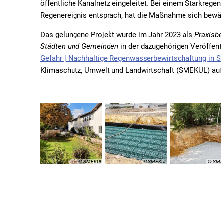
öffentliche Kanalnetz eingeleitet. Bei einem Starkrege
Regenereignis entsprach, hat die Maßnahme sich bewäh
Das gelungene Projekt wurde im Jahr 2023 als
Praxisb
Städten und Gemeinden
in der dazugehörigen Veröffen
Gefahr | Nachhaltige Regenwasserbewirtschaftung in S
Klimaschutz, Umwelt und Landwirtschaft (SMEKUL) auf
© SMEKUL
© SMEKUL
© SM