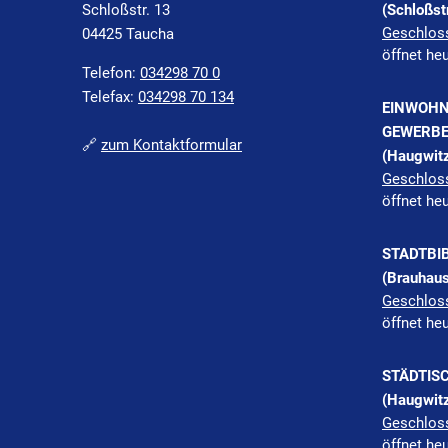
Schloßstr. 13
(Schloßst
Klicken, 
Geschlos
04425 Taucha
öffnet he
Telefon:
034298 70 0
Telefax:
034298 70 134
EINWOHN
GEWERBE
🔗
zum Kontaktformular
(Haugwitz
Klicken, 
Geschlos
öffnet he
STADTBI
(Brauhaus
Klicken, 
Geschlos
öffnet he
STÄDTIS
(Haugwitz
Klicken, 
Geschlos
öffnet he