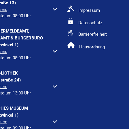
raße 13)
um weitere Öffnungs- oder Schließzeiten auszublenden
sen:
Impressum
ute um 08:00 Uhr
Datenschutz
ERMELDEAMT,
Barrierefreiheit
AMT & BÜRGERBÜRO
winkel 1)
Hausordnung
um weitere Öffnungs- oder Schließzeiten auszublenden
sen:
ute um 08:00 Uhr
BLIOTHEK
straße 24)
um weitere Öffnungs- oder Schließzeiten auszublenden
sen:
ute um 13:00 Uhr
CHES MUSEUM
winkel 1)
um weitere Öffnungs- oder Schließzeiten auszublenden
sen:
ute um 09:00 Uhr