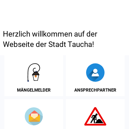
Herzlich
Herzlich willkommen auf der
willkommen
Webseite der Stadt Taucha!
auf
der
Webseite
der
MÄNGELMELDER
ANSPRECHPARTNER
Stadt