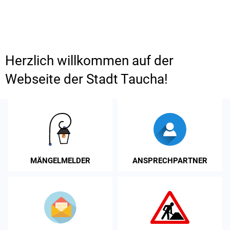
Herzlich
Herzlich willkommen auf der
willkommen
Webseite der Stadt Taucha!
auf
der
Webseite
der
MÄNGELMELDER
ANSPRECHPARTNER
Stadt